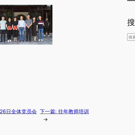
搜
索
月26日全体党员会
下一篇:
往年教师培训
→