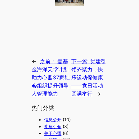
←
之前：
壹基
下一篇:
党建引
金海洋天堂计划
领齐聚力，快
助力心盟37家社
乐运动促健康
会组织提升领导
——党日活动
人管理能力
圆满举行
→
热门分类
信息公开
(10)
党建引领
(8)
关于心盟
(6)